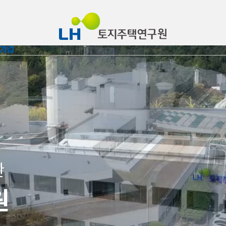
알림마당
지원사업
연구원소개
논문투
관
원