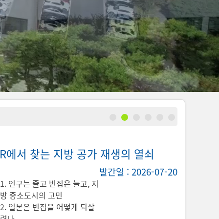
 UR에서 찾는 지방 공가 재생의 열쇠
해외개발 P
(6차년도)
서 명
자율주행시스템을 고려한 신도시 도로 
발간일 : 2026-07-20
 양동석․ 이경애․ 안
저자명
신도겸․ 김태균․ 변완희․ 권오준
1. 인구는 줄고 빈집은 늘고, 지
방 중소도시의 고민
연구내용
1) 자율주행자동차의 상용화 전망
2. 일본은 빈집을 어떻게 되살
속가능한 운영을 위한
2) 자율주행자동차의 운행을 고려한 도
렸나