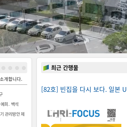
최근 간행물
 소개합니다.
[82호] 빈집을 다시 보다. 일본
간일 : 2026-08-03
구
서 명
주택시장의 통합정보 플랫폼 기술개발 연구
이예희․ 백석
저자명
이상훈․ 조영태․ 김태균․ 윤정란․ 박신원․
현․ 안다은․ 정해철․ 이종용․ 오명택
더 어려워졌다
기 관리방안 제
인다
연구내용
1) 주택시장 통합플랫폼의 안정적이고 지
개선 방향(로드맵) 도출