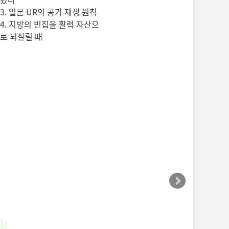
항목 도출
3. 일본 UR의 공가 재생 원칙
플랫폼 아키텍처로 주택
4. 지방의 빈집을 활력 자산으
3) 3기 신도시 도로 네트워크의 문제점
교통흐름 측면에서의 문제점을 도출
로 되살릴 때