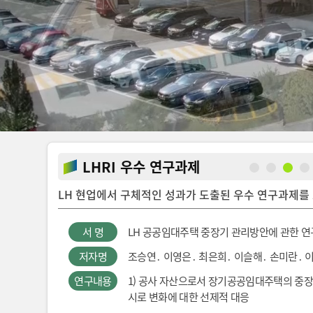
LHRI 우수 연구과제
LH 현업에서 구체적인 성과가 도출된 우수 연구과제를
] 땅속 배관, 덜 파고 더 안전하게 묻다
발
서 명
LH 공공임대주택 중장기 관리방안에 관한 연
저자명
조승연․ 이영은․ 최은희․ 이슬해․ 손미란․ 
1. 우리가 다시 던진 오래된 질문
2. 안전을 강화했더니, 공사가 
계획 수립 및
연구내용
1) 공사 자산으로서 장기공공임대주택의 중장
3. 시공 순서를 바꾸면, 답이 보
전문적인 관리·
시로 변화에 대한 선제적 대응
4. 트럭을 관 위에 올려보았다
택 활성화